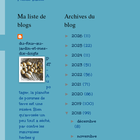
Ma liste de
Archives du
blogs
blog
2026
(11)
►
du-four-au-
2025
(22)
►
jardin-et-mes-
dix-doigts
2024
(11)
►
P
dT
2023
(51)
►
-
2022
(56)
►
A
u
2021
(71)
►
po
tager, la planche
2020
(86)
►
de pommes de
2019
(100)
►
terre est une
misère. Bien
2018
(99)
▼
qu'arrosée un
peu tout a séché,
décembre
►
par contre les
(8)
mauvaises
novembre
►
herbes y