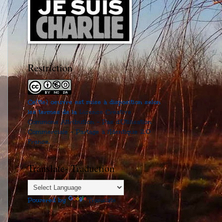
Restriction
Ce(tte) oeuvre est mise à disposition selon
les termes de la
Licence Creative
Commons Attribution - Pas d'Utilisation
Commerciale - Partage à l'Identique 2.0
France
.
Translate- Traduction
Powered by
Translate