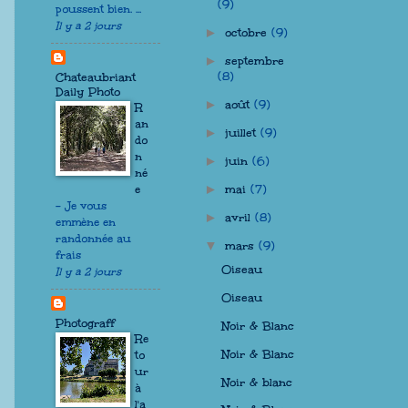
(9)
poussent bien. ...
Il y a 2 jours
octobre
(9)
►
septembre
►
(8)
Chateaubriant
Daily Photo
août
(9)
►
R
an
juillet
(9)
►
do
n
juin
(6)
►
né
mai
(7)
►
e
-
Je vous
avril
(8)
►
emmène en
randonnée au
mars
(9)
▼
frais
Oiseau
Il y a 2 jours
Oiseau
Photograff
Noir & Blanc
Re
Noir & Blanc
to
ur
Noir & blanc
à
l'a