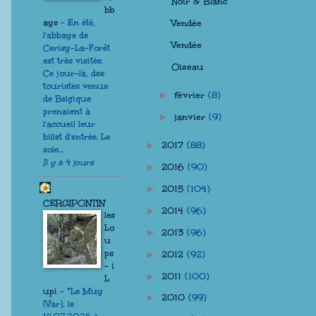
Noir & Blanc
bb
Vendée
aye
-
En été,
l'abbaye de
Vendée
Cerisy-La-Forêt
est très visitée.
Oiseau
Ce jour-là, des
touristes venus
février
(8)
►
de Belgique
prenaient à
janvier
(9)
►
l'accueil leur
billet d'entrée. Le
2017
(88)
►
sole...
Il y a 4 jours
2016
(90)
►
2015
(104)
►
CERGIPONTIN
2014
(96)
►
les
Lo
2013
(96)
►
u
ps
2012
(92)
►
- i
2011
(100)
►
L
upi
-
*Le Muy
2010
(99)
►
(Var), le